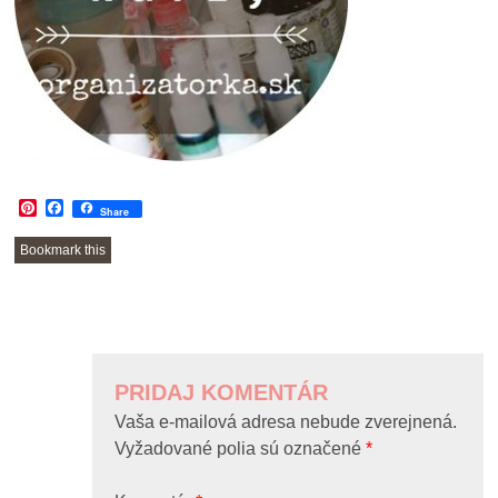
Pinterest
Facebook
Share
Bookmark this
POST
NAVIGATION
PRIDAJ KOMENTÁR
Vaša e-mailová adresa nebude zverejnená.
Vyžadované polia sú označené
*