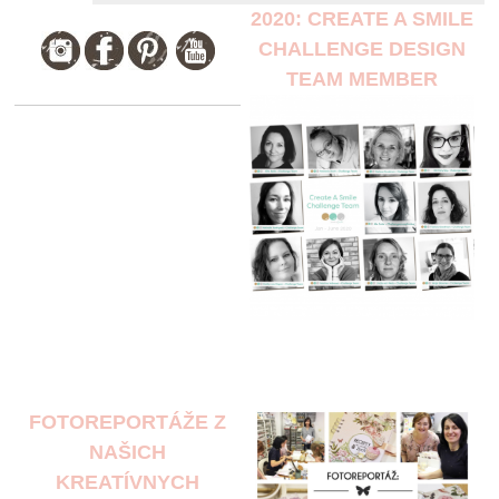
2020: CREATE A SMILE
CHALLENGE DESIGN
TEAM MEMBER
FOTOREPORTÁŽE Z
NAŠICH
KREATÍVNYCH