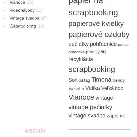
papier na
Vianoce
(26)
Videonávody
scrapbooking
(11)
Vintage svadba
(27)
papierové kvietky
Watercoloring
(25)
papierové ozdoby
pečiatky
pohľadnice
pop-up
pánsky štýl
pohľadnica
recyklácia
scrapbooking
Timona
Soňka
tag
trendy
Valika
Veľká noc
Valentín
Vianoce
vintage
vintage pečiatky
vintage svadba
zápisník
ARCHÍV