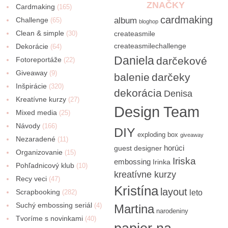
ZNAČKY
Cardmaking
(165)
cardmaking
Challenge
album
(65)
bloghop
Clean & simple
(30)
createasmile
createasmilechallenge
Dekorácie
(64)
Daniela
darčekové
Fotoreportáže
(22)
Giveaway
(9)
balenie
darčeky
Inšpirácie
(320)
dekorácia
Denisa
Kreatívne kurzy
(27)
Design Team
Mixed media
(25)
Návody
(166)
DIY
exploding box
giveaway
Nezaradené
(11)
horúci
guest designer
Organizovanie
(15)
Iriska
embossing
Irinka
Pohľadnicový klub
(10)
kreatívne kurzy
Recy veci
(47)
Kristína
layout
Scrapbooking
(282)
leto
Suchý embossing seriál
(4)
Martina
narodeniny
Tvoríme s novinkami
(40)