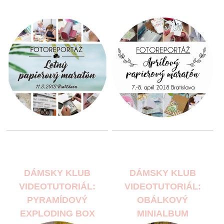
DÁMSKY KLUB
DÁMSKY KLUB
VIDEOTUTORIÁL:
VIDEOTUTORIÁL:
PYRAMÍDOVÝ
OBÁLKOVÝ
EXPLODING BOX
MINIALBUM